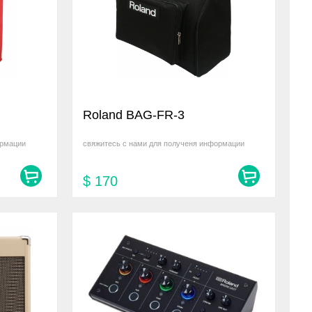
Roland BAG-FR-3
ормации
свяжитесь с нами для полученя информации
$
170