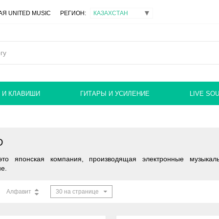
Я UNITED MUSIC
РЕГИОН:
 И КЛАВИШИ
ГИТАРЫ И УСИЛЕНИЕ
LIVE SO
D
это японская компания, производящая электронные музыкал
е.
Алфавит
30 на странице