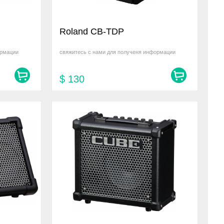
Roland CB-TDP
ормации
свяжитесь с нами для полученя информации
$
130