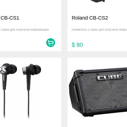
 CB-CS1
Roland CB-CS2
с нами для полученя информации
свяжитесь с нами для полученя инф
$
80