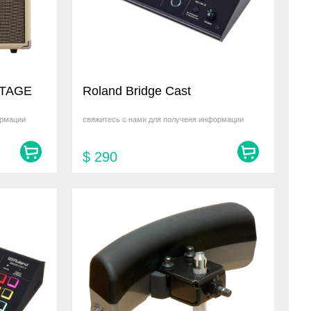
STAGE
Roland Bridge Cast
ормации
свяжитесь с нами для полученя информации
$
290