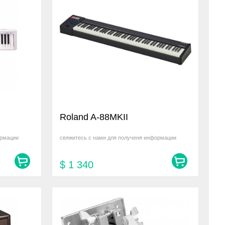
Roland A-88MKII
ормации
свяжитесь с нами для полученя информации
$
1 340