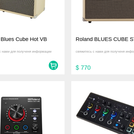
 Blues Cube Hot VB
Roland BLUES CUBE 
с нами для полученя информации
свяжитесь с нами для полученя инф
$
770