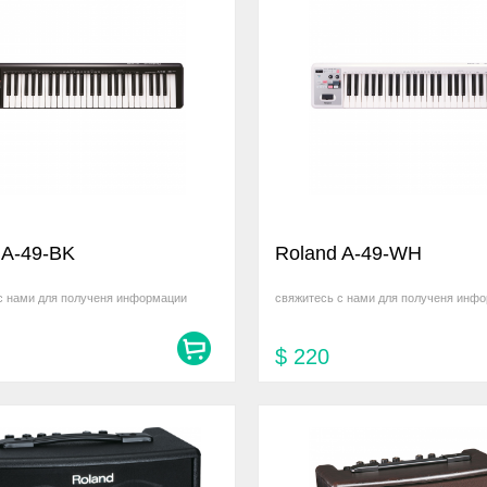
 A-49-BK
Roland A-49-WH
с нами для полученя информации
свяжитесь с нами для полученя инф
$
220