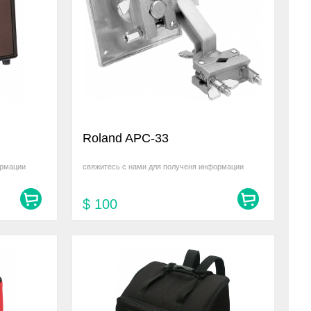
Roland APC-33
ормации
свяжитесь с нами для полученя информации
$
100