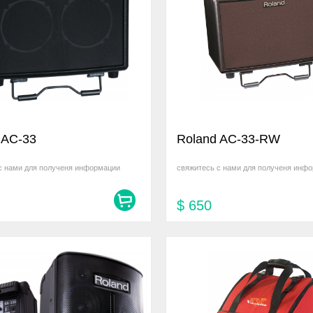
 AC-33
Roland AC-33-RW
с нами для полученя информации
свяжитесь с нами для полученя инф
$
650