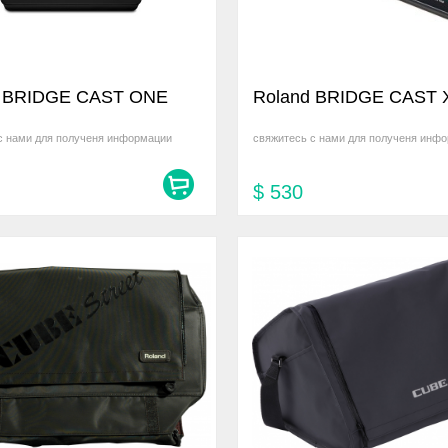
d BRIDGE CAST ONE
Roland BRIDGE CAST 
с нами для полученя информации
свяжитесь с нами для полученя инф
$
530