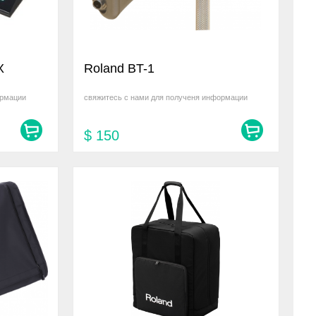
X
Roland BT-1
ормации
свяжитесь с нами для полученя информации
$
150