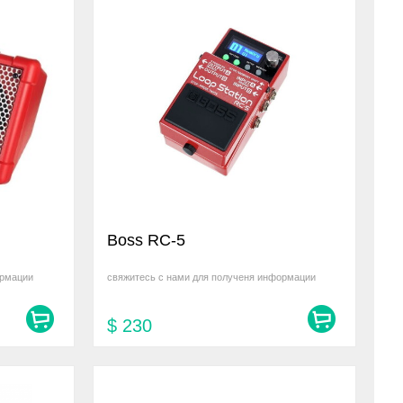
Boss RC-5
ормации
свяжитесь с нами для полученя информации
$
230