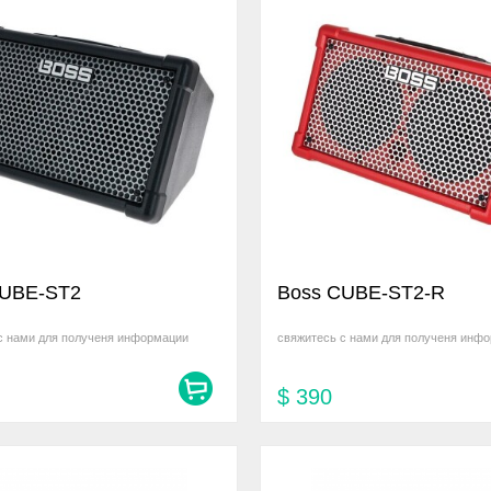
CUBE-ST2
Boss CUBE-ST2-R
с нами для полученя информации
свяжитесь с нами для полученя инф
$
390