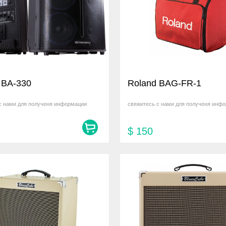
 BA-330
Roland BAG-FR-1
с нами для полученя информации
свяжитесь с нами для полученя инф
$
150