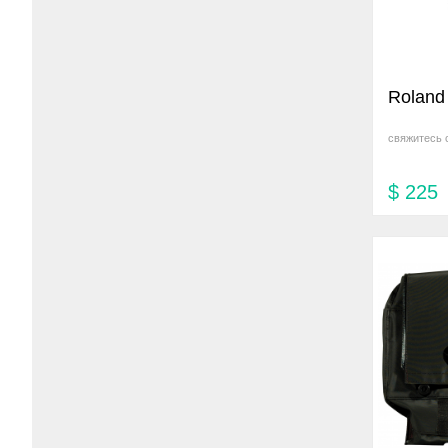
Rolan
свяжитесь 
$
225