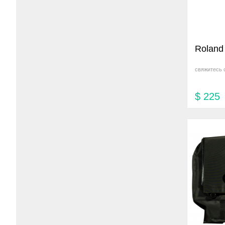
Rolan
свяжитесь 
$
225