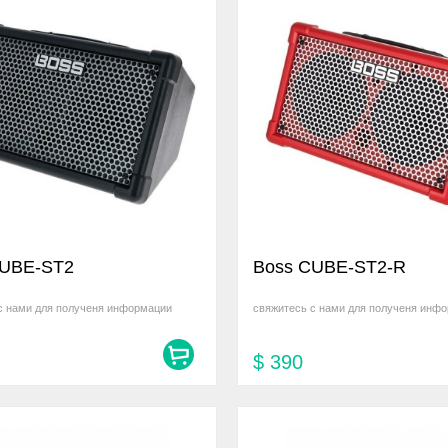
CUBE-ST2
Boss CUBE-ST2-R
с нами для полученя информации
свяжитесь с нами для полученя инф
$
390