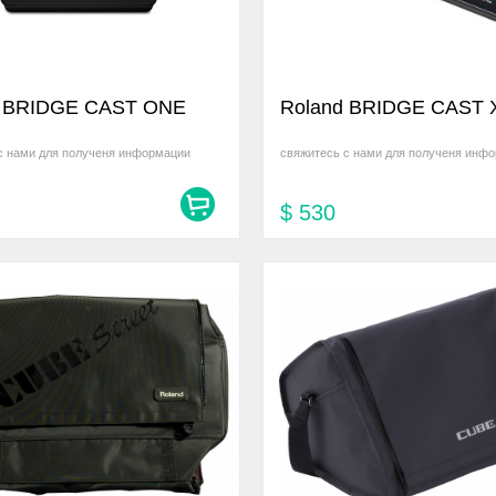
d BRIDGE CAST ONE
Roland BRIDGE CAST 
с нами для полученя информации
свяжитесь с нами для полученя инф
$
530