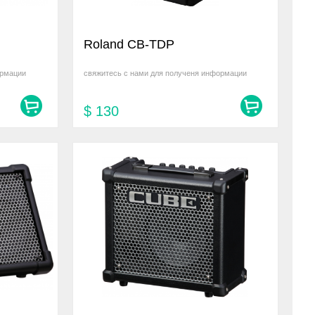
Roland CB-TDP
ормации
свяжитесь с нами для полученя информации
$
130