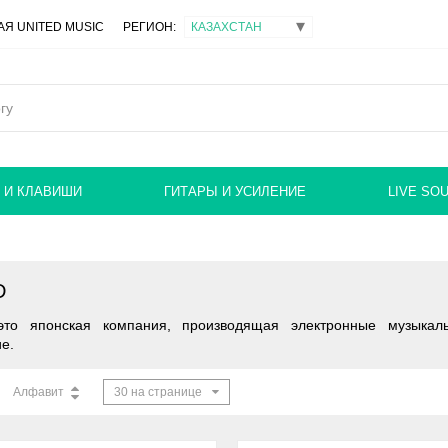
Я UNITED MUSIC
РЕГИОН:
 И КЛАВИШИ
ГИТАРЫ И УСИЛЕНИЕ
LIVE SO
D
это японская компания, производящая электронные музыкал
е.
Алфавит
30 на странице