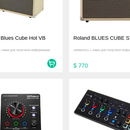
 Blues Cube Hot VB
Roland BLUES CUBE 
с нами для полученя информации
свяжитесь с нами для полученя инф
$
770