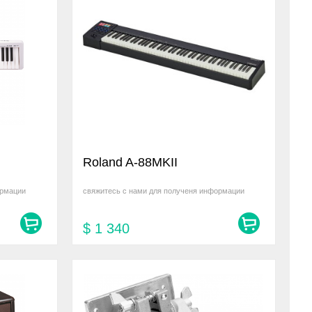
Roland A-88MKII
ормации
свяжитесь с нами для полученя информации
$
1 340