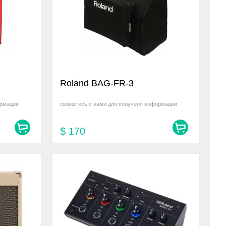
Roland BAG-FR-3
ормации
свяжитесь с нами для полученя информации
$
170