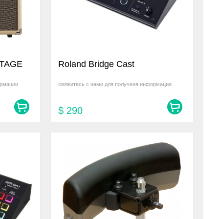
STAGE
Roland Bridge Cast
ормации
свяжитесь с нами для полученя информации
$
290