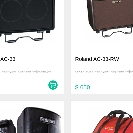
 AC-33
Roland AC-33-RW
с нами для полученя информации
свяжитесь с нами для полученя инф
$
650