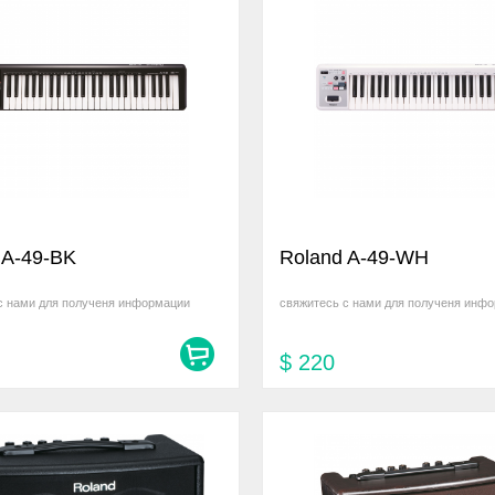
 A-49-BK
Roland A-49-WH
с нами для полученя информации
свяжитесь с нами для полученя инф
$
220