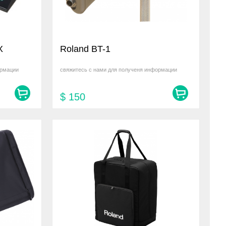
X
Roland BT-1
ормации
свяжитесь с нами для полученя информации
$
150