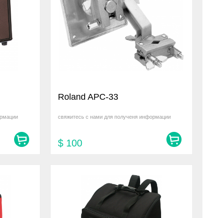
Roland APC-33
ормации
свяжитесь с нами для полученя информации
$
100