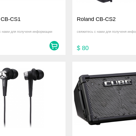
 CB-CS1
Roland CB-CS2
с нами для полученя информации
свяжитесь с нами для полученя инф
$
80