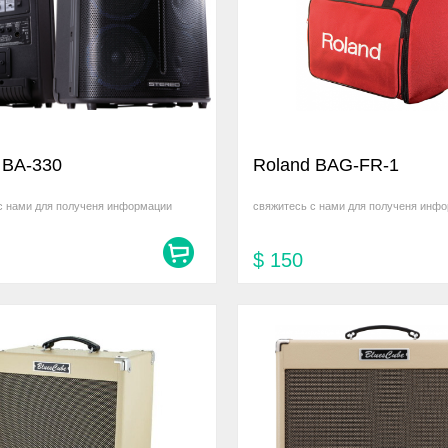
 BA-330
Roland BAG-FR-1
с нами для полученя информации
свяжитесь с нами для полученя инф
$
150