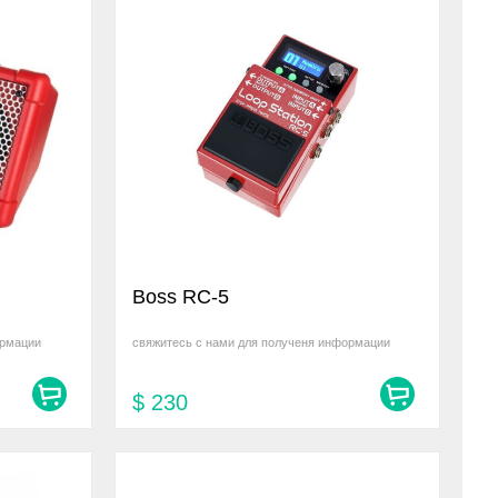
Boss RC-5
ормации
свяжитесь с нами для полученя информации
$
230