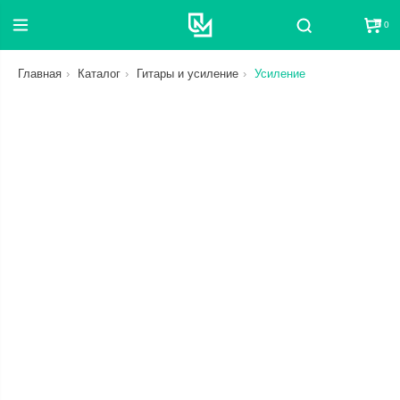
0
Поиск
Главная
Каталог
Гитары и усиление
Усиление
СБРОС
ЦЕНА
ОТ
ДО
СТАТУС
В НАЛИЧИИ ИЛИ В ПУТИ
КАТЕГОРИЯ
СБРОС
СБРОС
БРЕНД