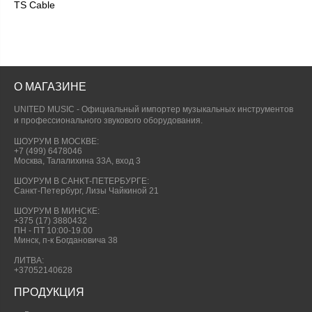
TS Cable
О МАГАЗИНЕ
UNITED MUSIC - Официальный импортер музыкальных инструментов
и профессионального звукового оборудования.
ШОУРУМ В МОСКВЕ:
+7 (499) 6478046
Москва, Талалихина 33А, вход 3
ШОУРУМ В САНКТ-ПЕТЕРБУРГЕ:
Санкт-Петербург, Лизы Чайкиной 21
ШОУРУМ В МИНСКЕ:
+375 (17) 3880432
ПН - ПТ 10:00-19.00
Минск, п-к Богдановича 38
ЛИТВА:
+37052140628
ПРОДУКЦИЯ