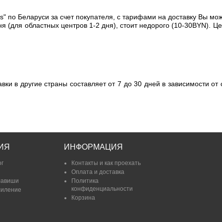
ess" по Беларуси
за счет покупателя, с тарифами на доставку Вы мо
я (для областных центров 1-2 дня), стоит недорого (10-30BYN). Це
вки в другие страны составляет от 7 до 30 дней в зависимости от 
ИЯ
ИНФОРМАЦИЯ
ог
Контакты и как проехать
Оплата и доставка
лавиши
Политика
конфиденциальности
силение
Корзина