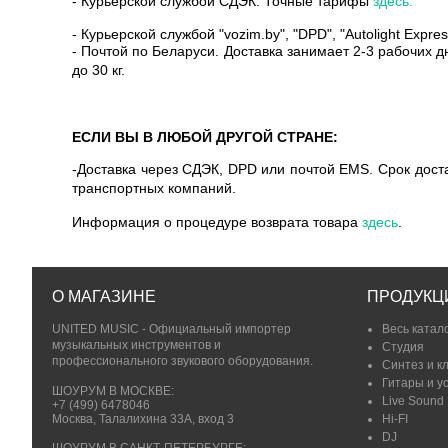
- Курьерской службой СДЭК. Точные тарифы
здесь.
- Курьерской службой "vozim.by", "DPD", "Autolight Expr
- Почтой по Беларуси. Доставка занимает 2-3 рабочих дн
до 30 кг.
ЕСЛИ ВЫ В ЛЮБОЙ ДРУГОЙ СТРАНЕ:
-Доставка через СДЭК, DPD или почтой EMS. Срок доста
транспортных компаний.
Информация о процедуре возврата товара
здесь
.
О МАГАЗИНЕ
ПРОДУКЦ
UNITED MUSIC - Официальный импортер
Весь катал
музыкальных инструментов и
Студия
профессионального звукового оборудования.
Синтез и к
Гитары и у
ШОУРУМ В МОСКВЕ:
Live Sound
+7 (499) 6478046
Москва, Талалихина 33А, вход 3
Hi-FI
DJ