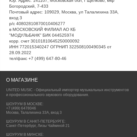
Юр. Адрес: 141107, Московская обл, г Щёлково, мкр
Богородский, 7-433
Почтовый адрес: 109029, Москва, ул Талалихина 33А,
вход 3
р/с 40802810870010406277
в МОСКОВСКИЙ ФИЛИАЛ АО КБ
"МОДУЛЬБАНК" БИК 044525974
корр. счет 30101810645250000092
ИНН 772015340247 ОГРНИП 322508100490345 от
28.09.2022
тел/факс +7 (499) 647-80-46
О МАГАЗИНЕ
UNITED MUSIC - Официальный импортер музыкальных инструментов
и профессионального звукового оборудования.
ШОУРУМ В МОСКВЕ:
+7 (499) 6478046
Москва, Талалихина 33А, вход 3
ШОУРУМ В САНКТ-ПЕТЕРБУРГЕ:
Санкт-Петербург, Лизы Чайкиной 21
ШОУРУМ В МИНСКЕ: