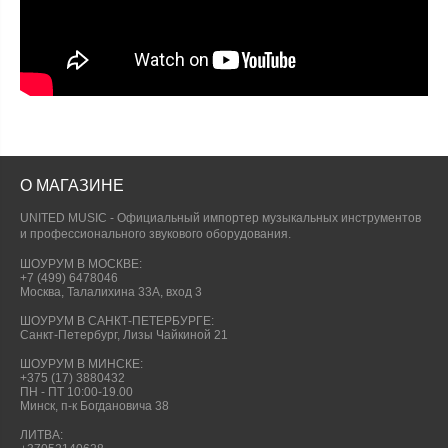
О МАГАЗИНЕ
UNITED MUSIC - Официальный импортер музыкальных инструментов
и профессионального звукового оборудования.
ШОУРУМ В МОСКВЕ:
+7 (499) 6478046
Москва, Талалихина 33А, вход 3
ШОУРУМ В САНКТ-ПЕТЕРБУРГЕ:
Санкт-Петербург, Лизы Чайкиной 21
ШОУРУМ В МИНСКЕ:
+375 (17) 3880432
ПН - ПТ 10:00-19.00
Минск, п-к Богдановича 38
ЛИТВА: