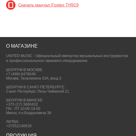
Скачать мануал Fostex TH919
О МАГАЗИНЕ
UNITED MUSIC - Официальный импортер музыкальных инструментов
и профессионального звукового оборудования.
ШОУРУМ В МОСКВЕ:
+7 (499) 6478046
Москва, Талалихина 33А, вход 3
ШОУРУМ В САНКТ-ПЕТЕРБУРГЕ:
Санкт-Петербург, Лизы Чайкиной 21
ШОУРУМ В МИНСКЕ:
+375 (17) 3880432
ПН - ПТ 10:00-19.00
Минск, п-к Богдановича 38
ЛИТВА:
+37052140628
ПРОДУКЦИЯ