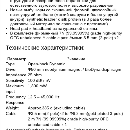
структурой и лазерной mesh-обработкой для
естественного звукового поля и высокого разрешения.
Новые амбушюры со скошенной формой: двухслойный
низкоупругий urethane (мягкий снаружи и более упругий
внутри); synthetic leather с silk protein (в 3 раза более
долговечный материал по сравнению с прежними).
Head pad и headband из натуральной овчины.
В комплекте фирменный 7N (99.99999%) grade high-purity
OFC unbalanced Y cable с разъёмами 3.5 mm (2-pole) x2.
Технические характеристики:
Параметр
Значение
Type
Open-back Dynamic
Driver
Φ50 mm neodymium magnet / BioDyna diaphragm
Impedance
25 ohm
Sensitivity
100 dB/ mW
Maximum
1,800 mW
input
Frequency
12.5 – 45,000 Hz
Response
Weight
Approx.385 g (excluding cable)
Cable
Φ3.5 mm(2-pole)x2 to Φ6.3 mm(gold-plated 3-pole)
2 m 7N (99.99999%) grade high-purity OFC
unbalanced cable x 1
Accessories
Synthetic leather pouch, Safety precautions