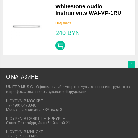
Whitestone Audio
Instruments WAI-VP-1RU
Под заказ
240
BYN
1
О МАГАЗИНЕ
UNITED MUSIC - Официальный импортер музыкальных инструментов
и профессионального звукового оборудования.
ШОУРУМ В МОСКВЕ:
+7 (499) 6478046
Москва, Талалихина 33А, вход 3
ШОУРУМ В САНКТ-ПЕТЕРБУРГЕ:
Санкт-Петербург, Лизы Чайкиной 21
ШОУРУМ В МИНСКЕ:
+375 (17) 3880432