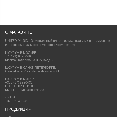
О МАГАЗИНЕ
UNITED MUSIC - Официальный импортер музыкальных инструментов
и профессионального звукового оборудования.
ШОУРУМ В МОСКВЕ:
+7 (499) 6478046
Москва, Талалихина 33А, вход 3
ШОУРУМ В САНКТ-ПЕТЕРБУРГЕ:
Санкт-Петербург, Лизы Чайкиной 21
ШОУРУМ В МИНСКЕ:
+375 (17) 3880432
ПН - ПТ 10:00-19.00
Минск, п-к Богдановича 38
ЛИТВА:
+37052140628
ПРОДУКЦИЯ