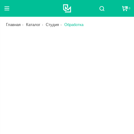
0
Поиск
Главная
Каталог
Студия
Обработка
СБРОС
ЦЕНА
ОТ
ДО
СТАТУС
В НАЛИЧИИ ИЛИ В ПУТИ
КАТЕГОРИЯ
СБРОС
СБРОС
БРЕНД