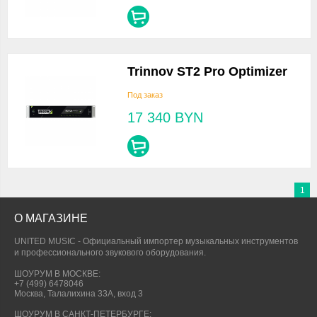
Trinnov ST2 Pro Optimizer
Под заказ
17 340
BYN
1
О МАГАЗИНЕ
UNITED MUSIC - Официальный импортер музыкальных инструментов
и профессионального звукового оборудования.
ШОУРУМ В МОСКВЕ:
+7 (499) 6478046
Москва, Талалихина 33А, вход 3
ШОУРУМ В САНКТ-ПЕТЕРБУРГЕ: