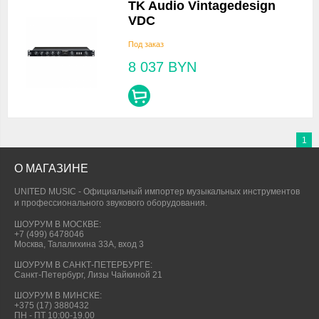
TK Audio Vintagedesign
VDC
Под заказ
8 037
BYN
1
О МАГАЗИНЕ
UNITED MUSIC - Официальный импортер музыкальных инструментов
и профессионального звукового оборудования.
ШОУРУМ В МОСКВЕ:
+7 (499) 6478046
Москва, Талалихина 33А, вход 3
ШОУРУМ В САНКТ-ПЕТЕРБУРГЕ:
Санкт-Петербург, Лизы Чайкиной 21
ШОУРУМ В МИНСКЕ:
+375 (17) 3880432
ПН - ПТ 10:00-19.00