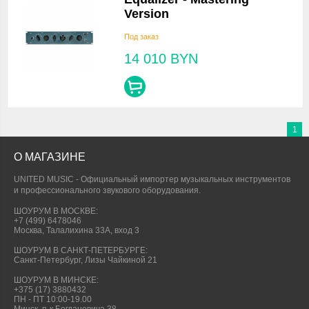
Version
Под заказ
14 010
BYN
1
О МАГАЗИНЕ
UNITED MUSIC - Официальный импортер музыкальных инструментов
и профессионального звукового оборудования.
ШОУРУМ В МОСКВЕ:
+7 (499) 6478046
Москва, Талалихина 33А, вход 3
ШОУРУМ В САНКТ-ПЕТЕРБУРГЕ:
Санкт-Петербург, Лизы Чайкиной 21
ШОУРУМ В МИНСКЕ:
+375 (17) 3880432
ПН - ПТ 10:00-19.00