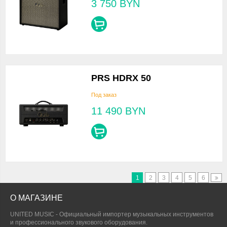
3 750
BYN
PRS HDRX 50
Под заказ
11 490
BYN
1
2
3
4
5
6
О МАГАЗИНЕ
UNITED MUSIC - Официальный импортер музыкальных инструментов
и профессионального звукового оборудования.