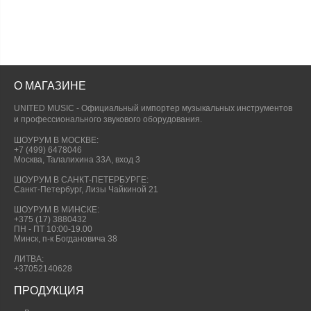
О МАГАЗИНЕ
UNITED MUSIC - Официальный импортер музыкальных инструментов
и профессионального звукового оборудования.
ШОУРУМ В МОСКВЕ:
+7 (499) 6478046
Москва, Талалихина 33А, вход 3
ШОУРУМ В САНКТ-ПЕТЕРБУРГЕ:
Санкт-Петербург, Лизы Чайкиной 21
ШОУРУМ В МИНСКЕ:
+375 (17) 3880432
ПН - ПТ 10:00-19.00
Минск, п-к Богдановича 38
ЛИТВА:
+37052140628
ПРОДУКЦИЯ