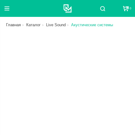
0
Поиск
Главная
Каталог
Live Sound
Акустические системы
СБРОС
ЦЕНА
ОТ
ДО
СТАТУС
В НАЛИЧИИ ИЛИ В ПУТИ
КАТЕГОРИЯ
СБРОС
СБРОС
БРЕНД