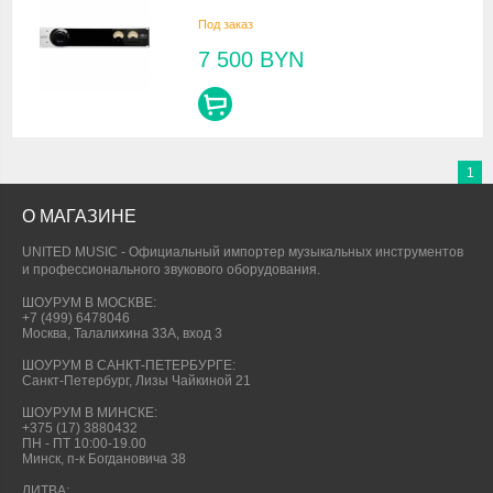
Под заказ
7 500
BYN
1
О МАГАЗИНЕ
UNITED MUSIC - Официальный импортер музыкальных инструментов
и профессионального звукового оборудования.
ШОУРУМ В МОСКВЕ:
+7 (499) 6478046
Москва, Талалихина 33А, вход 3
ШОУРУМ В САНКТ-ПЕТЕРБУРГЕ:
Санкт-Петербург, Лизы Чайкиной 21
ШОУРУМ В МИНСКЕ:
+375 (17) 3880432
ПН - ПТ 10:00-19.00
Минск, п-к Богдановича 38
ЛИТВА: