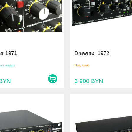
r 1971
Drawmer 1972
на складах
Под заказ
BYN
3 900
BYN