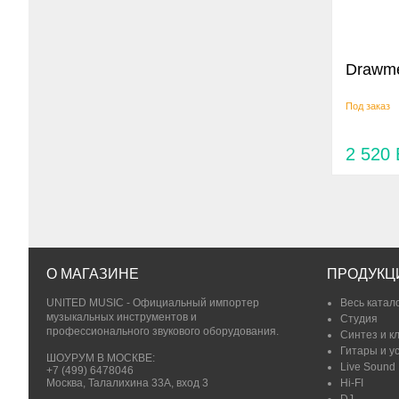
Drawm
Под заказ
2 520
О МАГАЗИНЕ
ПРОДУКЦ
UNITED MUSIC - Официальный импортер
Весь катал
музыкальных инструментов и
Студия
профессионального звукового оборудования.
Синтез и к
Гитары и у
ШОУРУМ В МОСКВЕ:
Live Sound
+7 (499) 6478046
Москва, Талалихина 33А, вход 3
Hi-FI