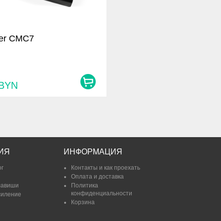
er CMC7
BYN
ИЯ
ИНФОРМАЦИЯ
ог
Контакты и как проехать
Оплата и доставка
лавиши
Политика
конфиденциальности
силение
Корзина