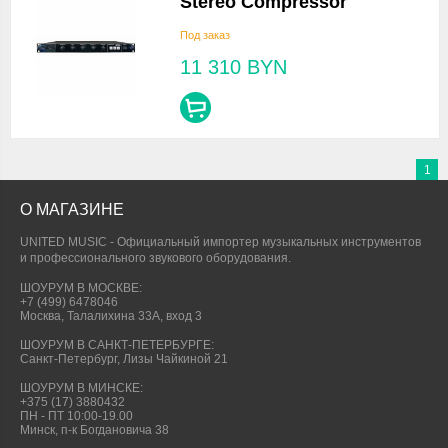
Stereo Compressor
Под заказ
11 310
BYN
1
О МАГАЗИНЕ
UNITED MUSIC - Официальный импортер музыкальных инструментов
и профессионального звукового оборудования.
ШОУРУМ В МОСКВЕ:
+7 (499) 6478046
Москва, Талалихина 33А, вход 3
ШОУРУМ В САНКТ-ПЕТЕРБУРГЕ:
Санкт-Петербург, Лизы Чайкиной 21
ШОУРУМ В МИНСКЕ:
+375 (17) 3880432
ПН - ПТ 10:00-19.00
Минск, п-к Богдановича 38