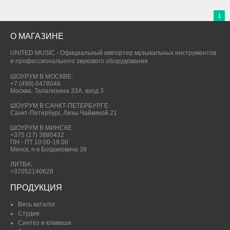
1
О МАГАЗИНЕ
UNITED MUSIC - Официальный импортер музыкальных инструментов
и профессионального звукового оборудования.
ШОУРУМ В МОСКВЕ:
+7 (499) 6478046
Москва, Талалихина 33А, вход 3
ШОУРУМ В САНКТ-ПЕТЕРБУРГЕ:
Санкт-Петербург, Лизы Чайкиной 21
ШОУРУМ В МИНСКЕ:
+375 (17) 3880432
ПН - ПТ 10:00-19.00
Минск, п-к Богдановича 38
ЛИТВА:
+37052140628
ПРОДУКЦИЯ
Весь каталог
Студия
Синтез и клавиши