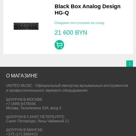
Black Box Analog Design
HG-Q
Ожидаем поступления на склад
21 600
BYN
1
О МАГАЗИНЕ
UNITED MUSIC - Официальный импортер музыкальных инструментов
и профессионального звукового оборудования.
ШОУРУМ В МОСКВЕ:
+7 (499) 6478046
Москва, Талалихина 33А, вход 3
ШОУРУМ В САНКТ-ПЕТЕРБУРГЕ:
Санкт-Петербург, Лизы Чайкиной 21
ШОУРУМ В МИНСКЕ:
+375 (17) 3880432