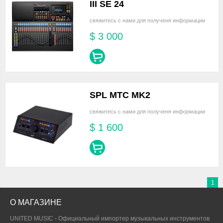
III SE 24
свяжитесь с нами для полученя информации
$
3 000
SPL MTC MK2
свяжитесь с нами для полученя информации
$
1 600
1
О МАГАЗИНЕ
UNITED MUSIC - Официальный импортер музыкальных инструментов