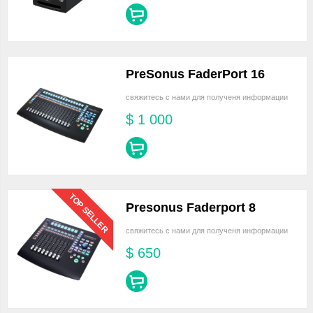
PreSonus FaderPort 16
свяжитесь с нами для полученя информации
$
1 000
TOP SELLER
Presonus Faderport 8
свяжитесь с нами для полученя информации
$
650