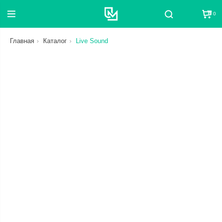
0
Поиск
Главная
Каталог
Live Sound
СБРОС
ЦЕНА
ОТ
ДО
СТАТУС
В НАЛИЧИИ ИЛИ В ПУТИ
КАТЕГОРИЯ
СБРОС
СБРОС
БРЕНД