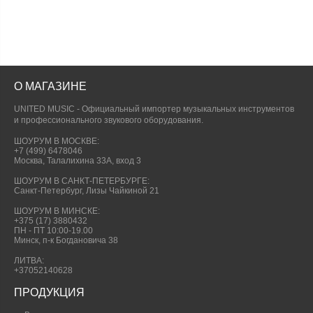
О МАГАЗИНЕ
UNITED MUSIC - Официальный импортер музыкальных инструментов
и профессионального звукового оборудования.
ШОУРУМ В МОСКВЕ:
+7 (499) 6478046
Москва, Талалихина 33А, вход 3
ШОУРУМ В САНКТ-ПЕТЕРБУРГЕ:
Санкт-Петербург, Лизы Чайкиной 21
ШОУРУМ В МИНСКЕ:
+375 (17) 3880432
ПН - ПТ 10:00-19.00
Минск, п-к Богдановича 38
ЛИТВА:
+37052140628
ПРОДУКЦИЯ