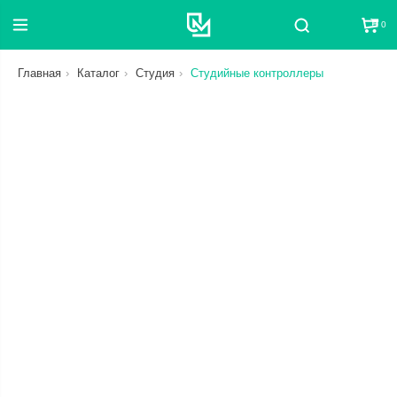
0
Поиск
Главная
Каталог
Студия
Студийные контроллеры
СБРОС
ЦЕНА
ОТ
ДО
СТАТУС
В НАЛИЧИИ ИЛИ В ПУТИ
КАТЕГОРИЯ
СБРОС
СБРОС
БРЕНД