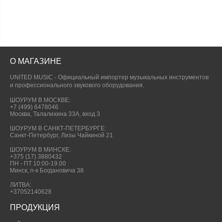
О МАГАЗИНЕ
UNITED MUSIC - Официальный импортер музыкальных инструментов
и профессионального звукового оборудования.
ШОУРУМ В МОСКВЕ:
+7 (499) 6478046
Москва, Талалихина 33А, вход 3
ШОУРУМ В САНКТ-ПЕТЕРБУРГЕ:
Санкт-Петербург, Лизы Чайкиной 21
ШОУРУМ В МИНСКЕ:
+375 (17) 3880432
ПН - ПТ 10:00-19.00
Минск, п-к Богдановича 38
ЛИТВА:
+37052140628
ПРОДУКЦИЯ