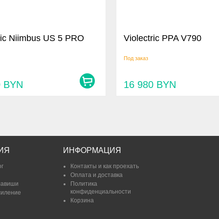
tric Niimbus US 5 PRO
Violectric PPA V790
Под заказ
0
BYN
16 980
BYN
ИЯ
ИНФОРМАЦИЯ
ог
Контакты и как проехать
Оплата и доставка
лавиши
Политика
конфиденциальности
силение
Корзина