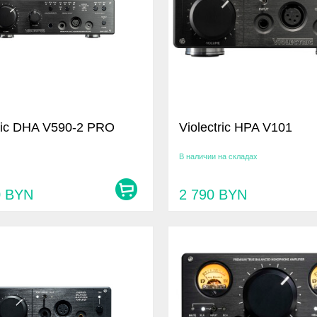
tric DHA V590-2 PRO
Violectric HPA V101
В наличии на складах
0
BYN
2 790
BYN