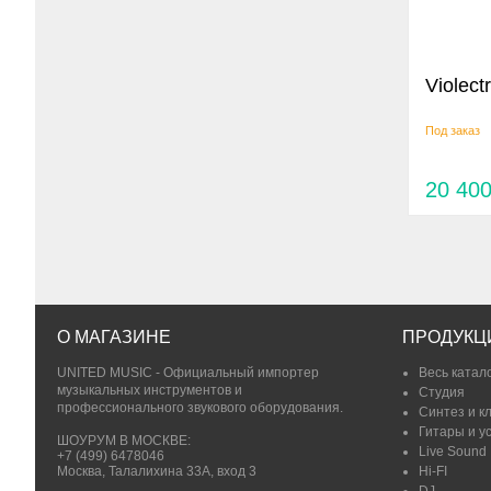
Violec
Под заказ
20 40
О МАГАЗИНЕ
ПРОДУКЦ
UNITED MUSIC - Официальный импортер
Весь катал
музыкальных инструментов и
Студия
профессионального звукового оборудования.
Синтез и к
Гитары и у
ШОУРУМ В МОСКВЕ:
Live Sound
+7 (499) 6478046
Москва, Талалихина 33А, вход 3
Hi-FI