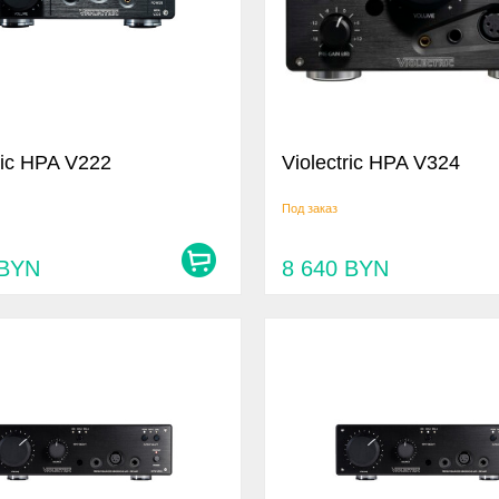
ric HPA V222
Violectric HPA V324
Под заказ
BYN
8 640
BYN