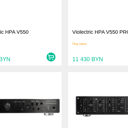
ric HPA V550
Violectric HPA V550 P
Под заказ
BYN
11 430
BYN