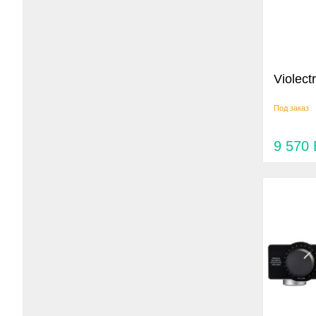
Violect
Под заказ
9 570