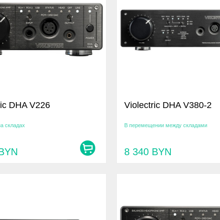
ric DHA V226
Violectric DHA V380-2
на складах
В перемещении между складами
BYN
8 340
BYN