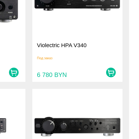
Violectric HPA V340
Под заказ
6 780
BYN