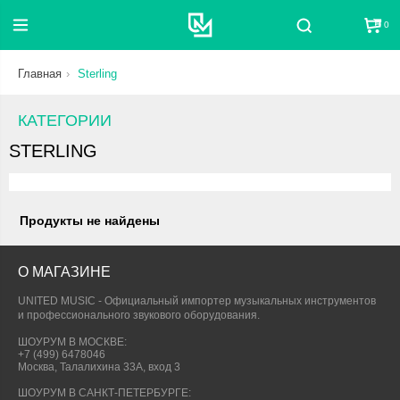
0
Поиск
Главная
Sterling
КАТЕГОРИИ
STERLING
Продукты не найдены
О МАГАЗИНЕ
UNITED MUSIC - Официальный импортер музыкальных инструментов
и профессионального звукового оборудования.
ШОУРУМ В МОСКВЕ:
+7 (499) 6478046
Москва, Талалихина 33А, вход 3
ШОУРУМ В САНКТ-ПЕТЕРБУРГЕ: