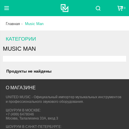
0
Поиск
Главная
Music Man
КАТЕГОРИИ
MUSIC MAN
Продукты не найдены
О МАГАЗИНЕ
UNITED MUSIC - Официальный импортер музыкальных инструментов
и профессионального звукового оборудования.
ШОУРУМ В МОСКВЕ:
+7 (499) 6478046
Москва, Талалихина 33А, вход 3
ШОУРУМ В САНКТ-ПЕТЕРБУРГЕ: