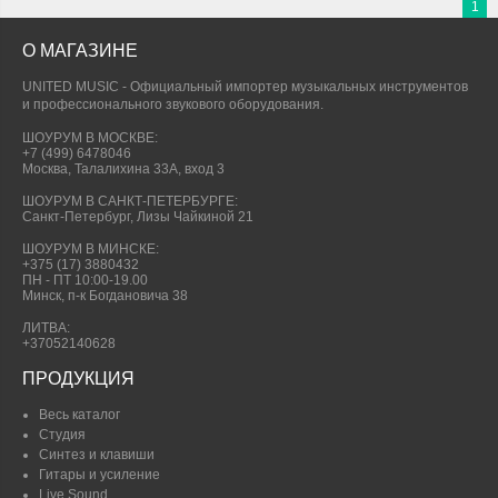
1
О МАГАЗИНЕ
UNITED MUSIC - Официальный импортер музыкальных инструментов
и профессионального звукового оборудования.
ШОУРУМ В МОСКВЕ:
+7 (499) 6478046
Москва, Талалихина 33А, вход 3
ШОУРУМ В САНКТ-ПЕТЕРБУРГЕ:
Санкт-Петербург, Лизы Чайкиной 21
ШОУРУМ В МИНСКЕ:
+375 (17) 3880432
ПН - ПТ 10:00-19.00
Минск, п-к Богдановича 38
ЛИТВА:
+37052140628
ПРОДУКЦИЯ
Весь каталог
Студия
Синтез и клавиши
Гитары и усиление
Live Sound