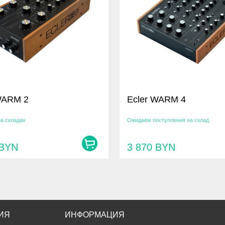
WARM 2
Ecler WARM 4
на складах
Ожидаем поступления на склад
BYN
3 870
BYN
ИЯ
ИНФОРМАЦИЯ