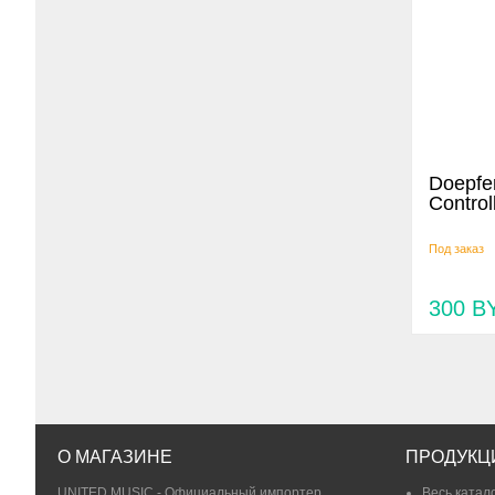
Doepfe
Control
Под заказ
300
B
О МАГАЗИНЕ
ПРОДУКЦ
UNITED MUSIC - Официальный импортер
Весь катал