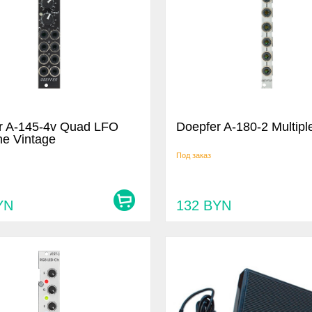
r A-145-4v Quad LFO
Doepfer A-180-2 Multipl
ne Vintage
Под заказ
YN
132
BYN