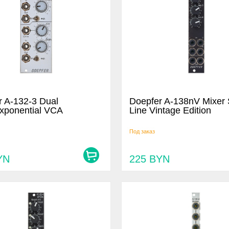
r A-132-3 Dual
Doepfer A-138nV Mixer 
exponential VCA
Line Vintage Edition
Под заказ
YN
225
BYN