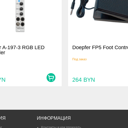
r A-197-3 RGB LED
Doepfer FP5 Foot Contro
ler
Под заказ
YN
264
BYN
ИЯ
ИНФОРМАЦИЯ
ог
Контакты и как проехать