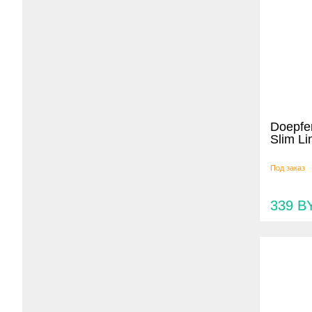
Doepfe
Slim Li
Под заказ
339
B