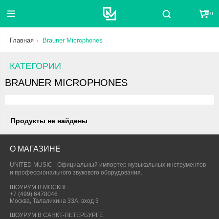
0
Поиск
Главная
Brauner Microphones
КАТЕГОРИИ
BRAUNER MICROPHONES
Продукты не найдены
О МАГАЗИНЕ
UNITED MUSIC - Официальный импортер музыкальных инструментов
и профессионального звукового оборудования.
ШОУРУМ В МОСКВЕ:
+7 (499) 6478046
Москва, Талалихина 33А, вход 3
ШОУРУМ В САНКТ-ПЕТЕРБУРГЕ: