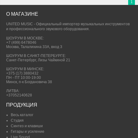
1
О МАГАЗИНЕ
UNITED MUSIC - Официальный импортер музыкальных инструментов
и профессионального звукового оборудования.
ШОУРУМ В МОСКВЕ:
+7 (499) 6478046
Москва, Талалихина 33А, вход 3
ШОУРУМ В САНКТ-ПЕТЕРБУРГЕ:
Санкт-Петербург, Лизы Чайкиной 21
ШОУРУМ В МИНСКЕ:
+375 (17) 3880432
ПН - ПТ 10:00-19.00
Минск, п-к Богдановича 38
ЛИТВА:
+37052140628
ПРОДУКЦИЯ
Весь каталог
Студия
Синтез и клавиши
Гитары и усиление
Live Sound