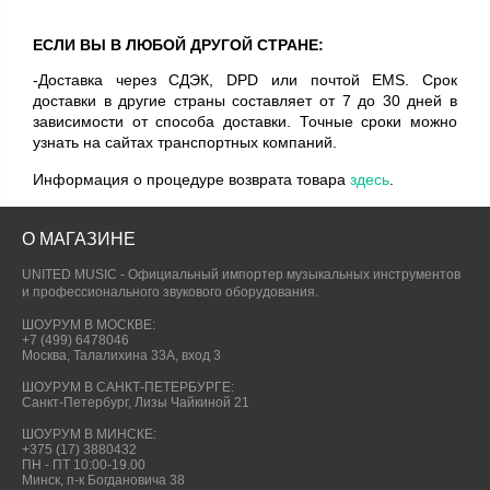
ЕСЛИ ВЫ В ЛЮБОЙ ДРУГОЙ СТРАНЕ:
-Доставка через СДЭК, DPD или почтой EMS. Срок
доставки в другие страны составляет от 7 до 30 дней в
зависимости от способа доставки. Точные сроки можно
узнать на сайтах транспортных компаний.
Информация о процедуре возврата товара
здесь
.
О МАГАЗИНЕ
UNITED MUSIC - Официальный импортер музыкальных инструментов
и профессионального звукового оборудования.
ШОУРУМ В МОСКВЕ:
+7 (499) 6478046
Москва, Талалихина 33А, вход 3
ШОУРУМ В САНКТ-ПЕТЕРБУРГЕ:
Санкт-Петербург, Лизы Чайкиной 21
ШОУРУМ В МИНСКЕ:
+375 (17) 3880432
ПН - ПТ 10:00-19.00
Минск, п-к Богдановича 38