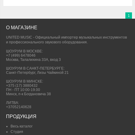
1
О МАГАЗИНЕ
UNITED MUSIC - Официальный импортер музыкальных инструментов
и профессионального звукового оборудования.
ШОУРУМ В МОСКВЕ:
+7 (499) 6478046
Москва, Талалихина 33А, вход 3
ШОУРУМ В САНКТ-ПЕТЕРБУРГЕ:
Санкт-Петербург, Лизы Чайкиной 21
ШОУРУМ В МИНСКЕ:
+375 (17) 3880432
ПН - ПТ 10:00-19.00
Минск, п-к Богдановича 38
ЛИТВА:
+37052140628
ПРОДУКЦИЯ
Весь каталог
Студия