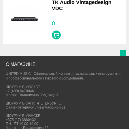
TK Audio Vintagedesign
VDC
0
1
О МАГАЗИНЕ
UNITED MUSIC - Официальный импортер музыкальных инструментов
и профессионального звукового оборудования.
ШОУРУМ В МОСКВЕ:
+7 (499) 6478046
Москва, Талалихина 33А, вход 3
ШОУРУМ В САНКТ-ПЕТЕРБУРГЕ:
Санкт-Петербург, Лизы Чайкиной 21
ШОУРУМ В МИНСКЕ:
+375 (17) 3880432
ПН - ПТ 10:00-19.00
Минск, п-к Богдановича 38