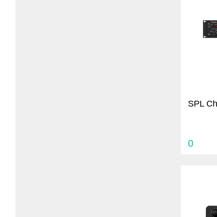
SPL Ch
0