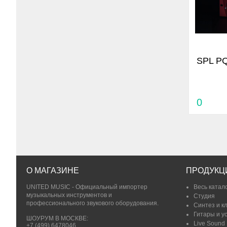
SPL P
0
О МАГАЗИНЕ
ПРОДУКЦ
UNITED MUSIC - Официальный импортер
Весь катал
музыкальных инструментов и
Студия
профессионального звукового оборудования.
Синтез и к
Гитары и у
ШОУРУМ В МОСКВЕ:
Live Sound
+7 (499) 6478046