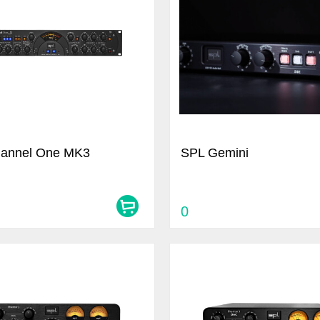
annel One MK3
SPL Gemini
0