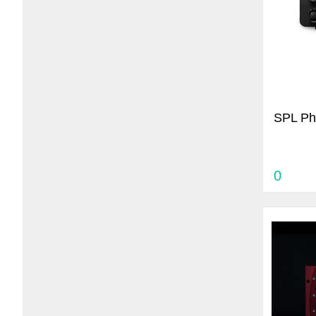
SPL Pho
0