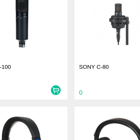
-100
SONY C-80
0