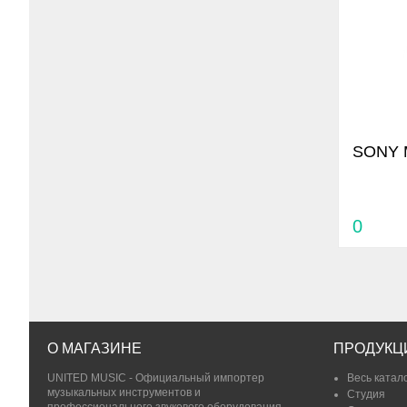
SONY 
0
О МАГАЗИНЕ
ПРОДУКЦ
UNITED MUSIC - Официальный импортер
Весь катал
музыкальных инструментов и
Студия