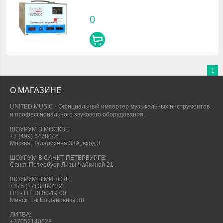
0
1
О МАГАЗИНЕ
UNITED MUSIC - Официальный импортер музыкальных инструментов
и профессионального звукового оборудования.
ШОУРУМ В МОСКВЕ:
+7 (499) 6478046
Москва, Талалихина 33А, вход 3
ШОУРУМ В САНКТ-ПЕТЕРБУРГЕ:
Санкт-Петербург, Лизы Чайкиной 21
ШОУРУМ В МИНСКЕ:
+375 (17) 3880432
ПН - ПТ 10:00-19.00
Минск, п-к Богдановича 38
ЛИТВА:
+37052140628