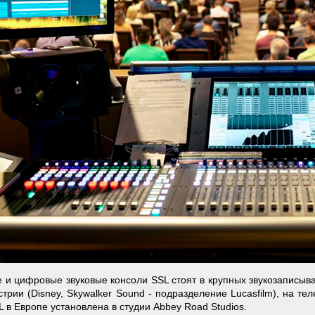
 и цифровые звуковые консоли SSL стоят в крупных звукозаписываю
стрии (Disney, Skywalker Sound - подразделение Lucasfilm), на т
L в Европе установлена в студии Abbey Road Studios.