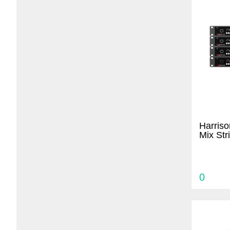
Harris
Mix Str
0