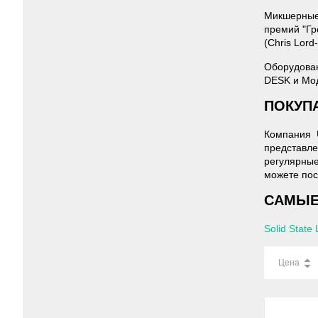
Микшерные 
премий "Гр
(Chris Lord
Оборудова
DESK и Мод
ПОКУПА
Компания U
представле
регулярные
можете пос
САМЫЕ
Solid State
Цена