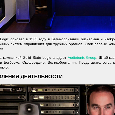
e Logic основал в 1969 году в Великобритании бизнесмен и изоб
нных систем управления для трубных органов. Свои первые конс
os.
а компанией Solid State Logic владеет
Audiotonix Group
. Штаб-кв
 в Бегброке, Оксфордшир, Великобритания. Представительства 
окио.
ВЛЕНИЯ ДЕЯТЕЛЬНОСТИ