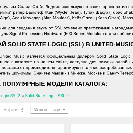
пульты Солид Стейт Лоджик используют в своих проектах извес
емми" рэпер Вайклеф Жан (Wyclef Jean), Тупак Шакур (Tupac Shak
-Alge), Алан Моулдер (Alan Moulder), Кейт Олсен (Keith Olsen), Massi
ние для сведения звука от SSL отмечено престижными наградам
уль Signal Processing Hardware (500 Series Modules) стали побед
Й SOLID STATE LOGIC (SSL) В UNITED-MUSI
nited Music является официальным дилером Solid State Logic 
нное в каталоге на нашем сайте, доступно для покупки онлайн 
 поставки от производителя гарантируют наличие востребованных 
етить шоу-румы Юнайтед Мьюзик в Минске, Москве и Санкт-Петерб
 ПОПУЛЯРНЫЕ МОДЕЛИ КАТАЛОГА:
 Logic SSL2
и
Solid State Logic SSL2+
Алфавит
30 на странице