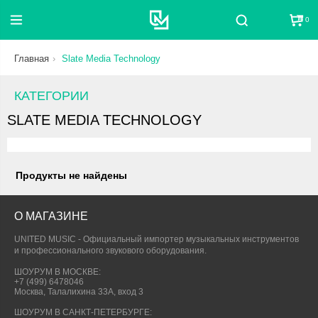
0
Поиск
Главная
Slate Media Technology
КАТЕГОРИИ
SLATE MEDIA TECHNOLOGY
Продукты не найдены
О МАГАЗИНЕ
UNITED MUSIC - Официальный импортер музыкальных инструментов
и профессионального звукового оборудования.
ШОУРУМ В МОСКВЕ:
+7 (499) 6478046
Москва, Талалихина 33А, вход 3
ШОУРУМ В САНКТ-ПЕТЕРБУРГЕ: