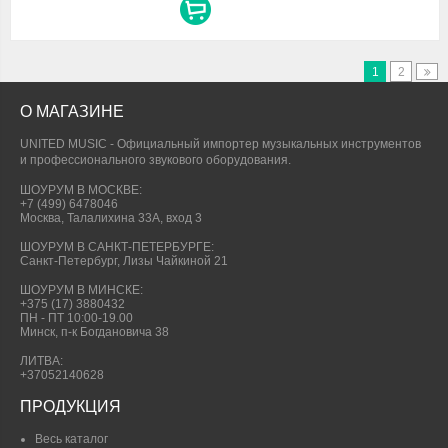
1
2
О МАГАЗИНЕ
UNITED MUSIC - Официальный импортер музыкальных инструментов
и профессионального звукового оборудования.
ШОУРУМ В МОСКВЕ:
+7 (499) 6478046
Москва, Талалихина 33А, вход 3
ШОУРУМ В САНКТ-ПЕТЕРБУРГЕ:
Санкт-Петербург, Лизы Чайкиной 21
ШОУРУМ В МИНСКЕ:
+375 (17) 3880432
ПН - ПТ 10:00-19.00
Минск, п-к Богдановича 38
ЛИТВА:
+37052140628
ПРОДУКЦИЯ
Весь каталог