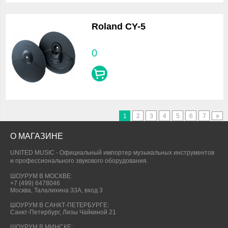
Roland CY-5
0
1
2
3
4
5
6
7
О МАГАЗИНЕ
UNITED MUSIC - Официальный импортер музыкальных инструментов
и профессионального звукового оборудования.
ШОУРУМ В МОСКВЕ:
+7 (499) 6478046
Москва, Талалихина 33А, вход 3
ШОУРУМ В САНКТ-ПЕТЕРБУРГЕ:
Санкт-Петербург, Лизы Чайкиной 21
ШОУРУМ В МИНСКЕ: