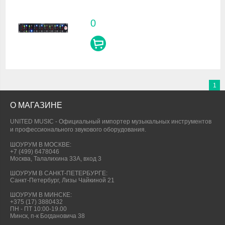
0
1
О МАГАЗИНЕ
UNITED MUSIC - Официальный импортер музыкальных инструментов
и профессионального звукового оборудования.
ШОУРУМ В МОСКВЕ:
+7 (499) 6478046
Москва, Талалихина 33А, вход 3
ШОУРУМ В САНКТ-ПЕТЕРБУРГЕ:
Санкт-Петербург, Лизы Чайкиной 21
ШОУРУМ В МИНСКЕ:
+375 (17) 3880432
ПН - ПТ 10:00-19.00
Минск, п-к Богдановича 38