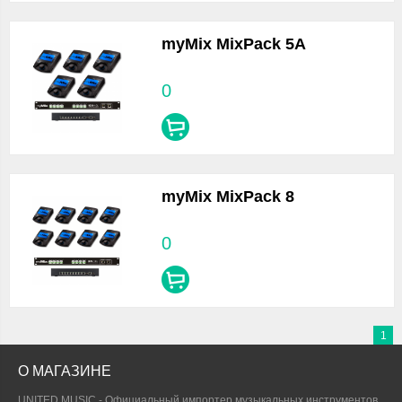
myMix MixPack 5A
0
myMix MixPack 8
0
1
О МАГАЗИНЕ
UNITED MUSIC - Официальный импортер музыкальных инструментов