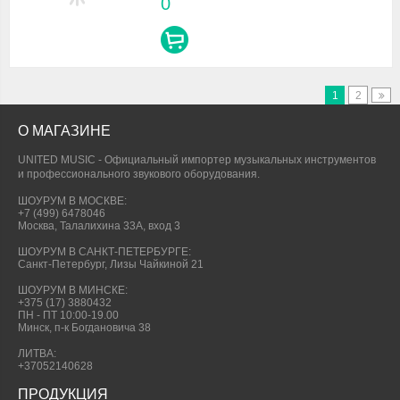
0
1
2
О МАГАЗИНЕ
UNITED MUSIC - Официальный импортер музыкальных инструментов
и профессионального звукового оборудования.
ШОУРУМ В МОСКВЕ:
+7 (499) 6478046
Москва, Талалихина 33А, вход 3
ШОУРУМ В САНКТ-ПЕТЕРБУРГЕ:
Санкт-Петербург, Лизы Чайкиной 21
ШОУРУМ В МИНСКЕ:
+375 (17) 3880432
ПН - ПТ 10:00-19.00
Минск, п-к Богдановича 38
ЛИТВА:
+37052140628
ПРОДУКЦИЯ