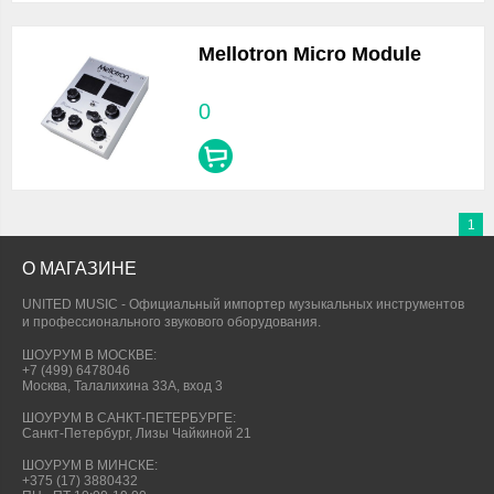
Mellotron Micro Module
0
1
О МАГАЗИНЕ
UNITED MUSIC - Официальный импортер музыкальных инструментов
и профессионального звукового оборудования.
ШОУРУМ В МОСКВЕ:
+7 (499) 6478046
Москва, Талалихина 33А, вход 3
ШОУРУМ В САНКТ-ПЕТЕРБУРГЕ:
Санкт-Петербург, Лизы Чайкиной 21
ШОУРУМ В МИНСКЕ:
+375 (17) 3880432