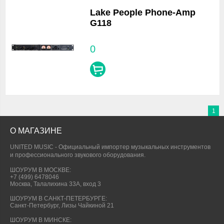
Lake People Phone-Amp
G118
0
1
О МАГАЗИНЕ
UNITED MUSIC - Официальный импортер музыкальных инструментов
и профессионального звукового оборудования.
ШОУРУМ В МОСКВЕ:
+7 (499) 6478046
Москва, Талалихина 33А, вход 3
ШОУРУМ В САНКТ-ПЕТЕРБУРГЕ:
Санкт-Петербург, Лизы Чайкиной 21
ШОУРУМ В МИНСКЕ: