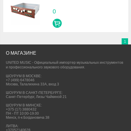
0
1
О МАГАЗИНЕ
UNITED MUSIC - Официальный импортер музыкальных инструментов
и профессионального звукового оборудования.
ШОУРУМ В МОСКВЕ:
+7 (499) 6478046
Москва, Талалихина 33А, вход 3
ШОУРУМ В САНКТ-ПЕТЕРБУРГЕ:
Санкт-Петербург, Лизы Чайкиной 21
ШОУРУМ В МИНСКЕ:
+375 (17) 3880432
ПН - ПТ 10:00-19.00
Минск, п-к Богдановича 38
ЛИТВА:
+37052140628