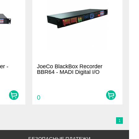
er -
JoeCo BlackBox Recorder
BBR64 - MADI Digital I/O
0
1