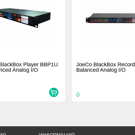
BlackBox Player BBP1U
JoeCo BlackBox Record
nced Analog I/O
Balanced Analog I/O
0