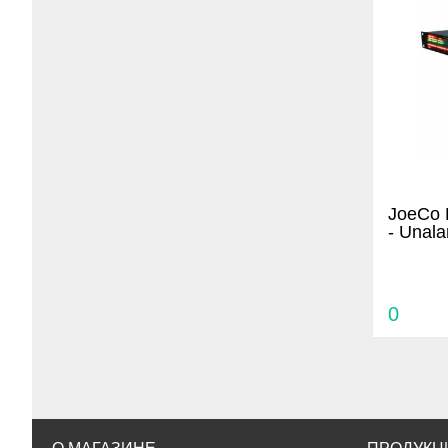
JoeCo 
- Unala
0