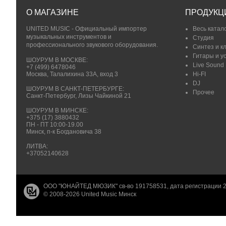
О МАГАЗИНЕ
ПРОДУКЦ
UNITED MUSIC - Официальный импортер
Весь катал
музыкальных инструментов и
Студия
профессионального звукового оборудования.
Синтез и к
Гитары и у
ШОУРУМ В МОСКВЕ:
Live Sound
+7 (499) 6478046
Москва, Талалихина 33А, вход 3
Hi-FI
DJ
ШОУРУМ В САНКТ-ПЕТЕРБУРГЕ:
Прочее
Санкт-Петербург, Лизы Чайкиной 21
ШОУРУМ В МИНСКЕ:
+375 (17) 3880432
ПН - ПТ 10:00-19.00
Минск, п-к Богдановича 38
ЛИТВА:
+37052140628
ООО "ЮНАЙТЕД МЮЗИК" св-во 191758531, дата регистрации 2
© 2008-2026 United Music Минск