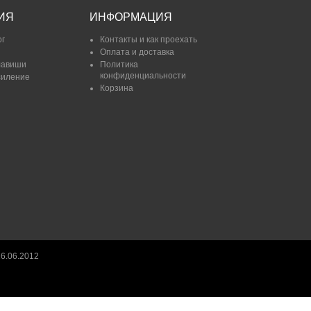
ИЯ
ИНФОРМАЦИЯ
ог
Контакты и как проехать
Оплата и доставка
лавиши
Политика
конфиденциальности
силение
Корзина
6.06.2012