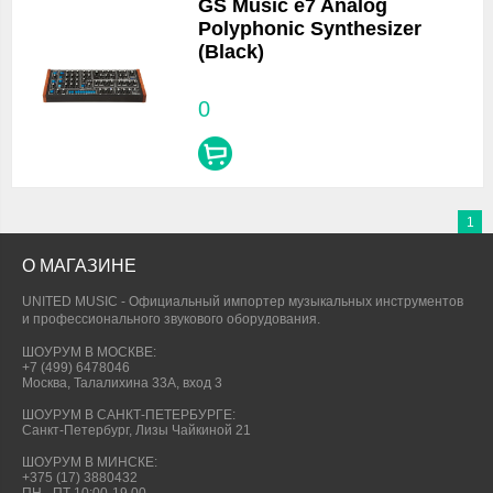
GS Music e7 Analog
Polyphonic Synthesizer
(Black)
0
1
О МАГАЗИНЕ
UNITED MUSIC - Официальный импортер музыкальных инструментов
и профессионального звукового оборудования.
ШОУРУМ В МОСКВЕ:
+7 (499) 6478046
Москва, Талалихина 33А, вход 3
ШОУРУМ В САНКТ-ПЕТЕРБУРГЕ:
Санкт-Петербург, Лизы Чайкиной 21
ШОУРУМ В МИНСКЕ:
+375 (17) 3880432